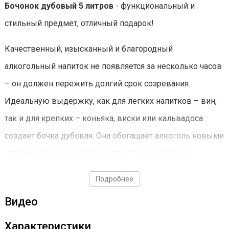
Бочонок дубовый 5 литров
- функциональный и
стильный предмет, отличный подарок!
Качественный, изысканный и благородный
алкогольный напиток не появляется за несколько часов
– он должен пережить долгий срок созревания.
Идеальную выдержку, как для легких напитков – вин,
так и для крепких – коньяка, виски или кальвадоса
создает бочка дубовая. Она обогащает алкоголь новыми
нотками утонченного аромата, а также дарит ему
исключительный вкусовой оттенок.
Подробнее
Кавказский колотый дуб
Видео
При производстве бочонка используется только
Характеристики