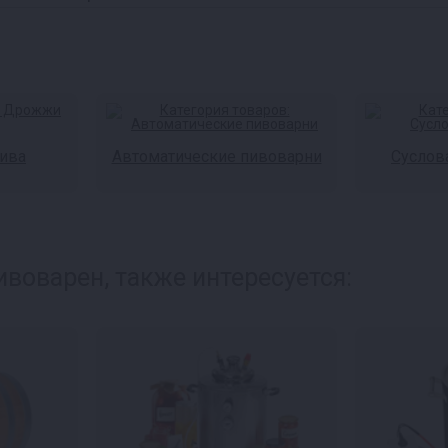
ива
Автоматические пивоварни
Суслов
воварен, также интересуется: