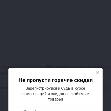
ый для
Мельница двухвальцовая 
ница 50 л
помола солода
Не пропусти горячие скидки
нет отзывов
7 750 ₽
ине г. Санкт-
цена в магазине г. Санкт-
Зарегистрируйся и будь в курсе
новых акций и скидок на любимые
Петербург
товары!
7 990 ₽