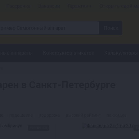
Рассрочка
Вакансии
Гарантия +
Открыть свой м
ные аппараты
Конструктор этикеток
Калькуляторы
ие
рен в Санкт-Петербурге
ые
подешевле
подороже
высокий рейтинг
по скидке
Новинка
С