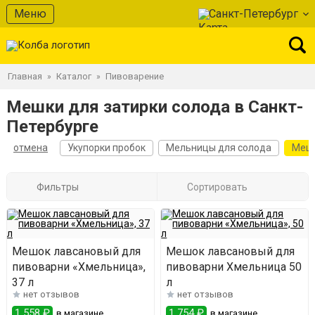
Меню
Санкт-Петербург
Главная
Каталог
Пивоварение
»
»
Мешки для затирки солода в Санкт-
Петербурге
отмена
Укупорки пробок
Мельницы для солода
Мешк
Фильтры
Сортировать
Мешок лавсановый для
Мешок лавсановый для
пивоварни «Хмельница»,
пивоварни Хмельница 50
37 л
л
нет отзывов
нет отзывов
1 558 ₽
1 754 ₽
в магазине
в магазине