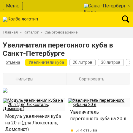
Меню
Санкт-Петербург
Главная
Каталог
Самогоноварение
»
»
Увеличители перегонного куба в
Санкт-Петербурге
отмена
Увеличители куба
20 литров
30 литров
3
Фильтры
Сортировать
Увеличитель
Модуль увеличения куба
перегонного куба на 20 л
на 20 л (для Люкссталь,
Домспирт)
5 |
4 отзыва