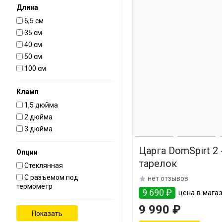
Длина
6,5 см
35 см
40 см
50 см
100 см
Кламп
1,5 дюйма
2 дюйма
3 дюйма
Царга DomSpirt 2
Опции
тарелок
Стеклянная
С разъемом под
нет отзывов
термометр
9 690 ₽
цена в мага
9 990 ₽