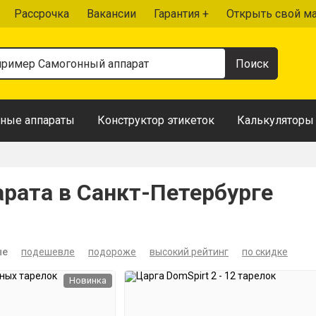
Рассрочка
Вакансии
Гарантия +
Открыть свой м
ные аппараты
Конструктор этикеток
Калькуляторы
арата в Санкт-Петербурге
ые
подешевле
подороже
высокий рейтинг
по скидке
Новинка