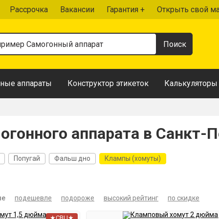
Рассрочка
Вакансии
Гарантия +
Открыть свой м
ные аппараты
Конструктор этикеток
Калькуляторы
гонного аппарата в Санкт-П
Попугай
Фальш дно
Клампы (хомуты)
ые
подешевле
подороже
высокий рейтинг
по скидке
★СВЦ★