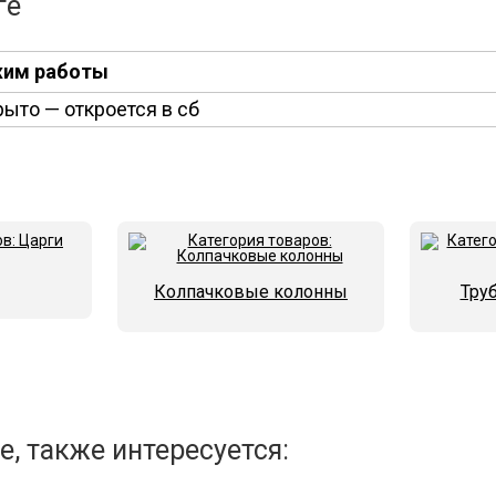
ге
им работы
рыто
— откроется в сб
Колпачковые колонны
Тру
, также интересуется: