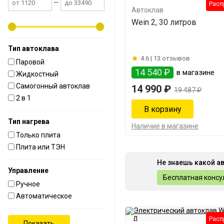
—
Расп
Автоклав
Wein 2, 30 литров
Тип автоклава
4.6 |
13 отзывов
Паровой
14 540 ₽
в магазине
Жидкостный
Самогонный автоклав
14 990 ₽
19 487 ₽
2 в 1
Тип нагрева
Наличие в магазине
Только плита
Плита или ТЭН
Не знаешь какой а
Управление
Бесплатная консу
Ручное
Автоматическое
Расп