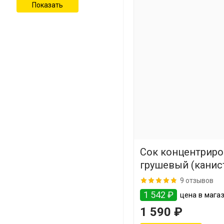
Сок концентрир
грушевый (канист
9 отзывов
1 542 ₽
цена в мага
1 590 ₽