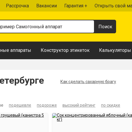
Рассрочка
Вакансии
Гарантия +
Открыть свой м
ные аппараты
Конструктор этикеток
Калькуляторы
етербурге
Как сделать сахарную брагу
ые
подешевле
подороже
высокий рейтинг
по скидке