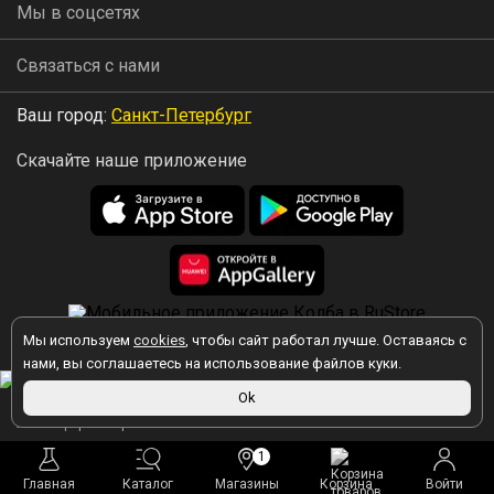
Мы в соцсетях
Связаться с нами
Ваш город:
Санкт-Петербург
Скачайте наше приложение
Мы используем
cookies
, чтобы сайт работал лучше. Оставаясь с
2026 © Колба
нами, вы соглашаетесь на использование файлов куки.
Ok
Вы принимаете условия политики в отношении обработки
персональных данных
каждый раз, когда оставляете свои данные в
любой форме обратной связи на сайте kolba.ru.
1
Главная
Каталог
Магазины
Корзина
Войти