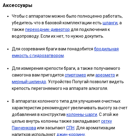
Аксессуары
Чтобы с аппаратом можно было полноценно работать,
убедитесь что в базовой комплектации есть
шланги
, а
также
переходник-дивертор
для подключения к
водопроводу. Если их нет, то нужно докупить.
Для созревания браги вам понадобится
бродильная
емкость с гидрозатвором
.
Для измерения крепости браги, а также получаемого
самогона вам пригодится
спиртомер
или
ареометр
и
мерный цилиндр
. Устройство Попугай позволит видеть
крепость перегоняемого на аппарате алкоголя.
В аппаратах колонного типа для улучшения очистных
характеристик рекомендуют увеличивать высоту за счет
добавления в конструктив
колонны-царги
. С этой же
целью внутрь колонны также закладывают
сетку
Панченкова
или засыпают
СПН
. Для ароматизации
напитков используют
джин-корзину
.